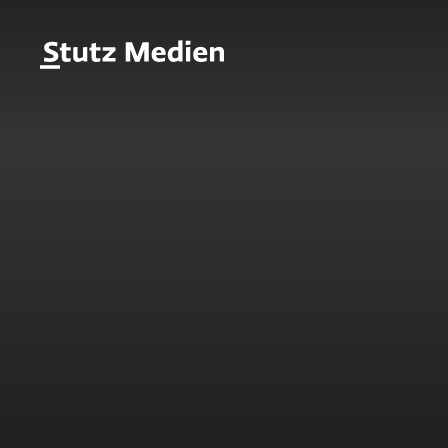
Direkt
zum
Stutz
Inhalt
Medien
-
AG