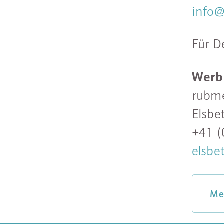
info@
Für D
Werb
rubm
Elsbe
+41 (
elsbe
Me