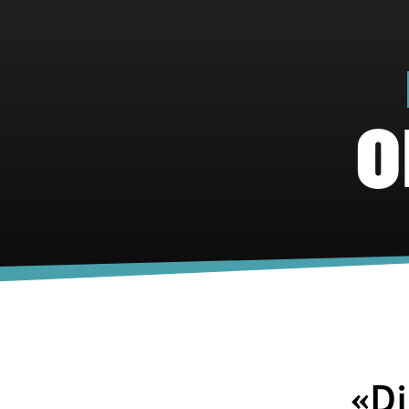
O
«Di