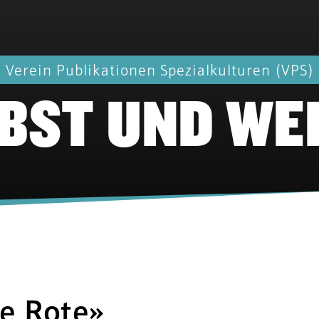
Verein Publikationen Spezialkulturen (VPS)
BST UND WE
e Rote»