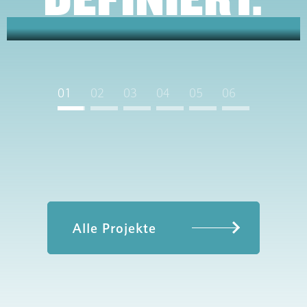
01
02
03
04
05
06
Alle Projekte