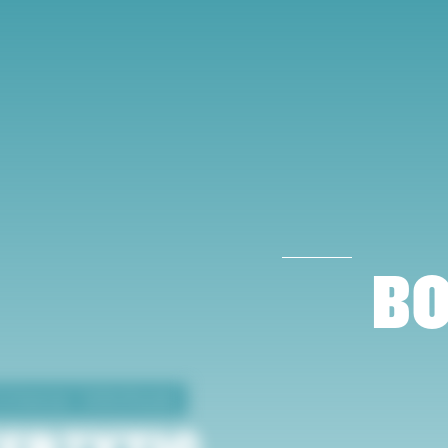
BO
Schweizer Volkstheater