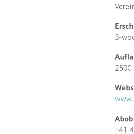
Verei
Ersch
3-wöc
Aufl
2500 
Webs
www.
Abob
+41 4