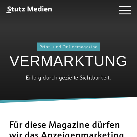
Direkt
Stutz
Menü
zum
Medien
Inhalt
-
AG
Print- und Onlinemagazine
VERMARKTUNG
Erfolg durch gezielte Sichtbarkeit.
Für diese Magazine dürfen
wir das Anzeigenmarketing