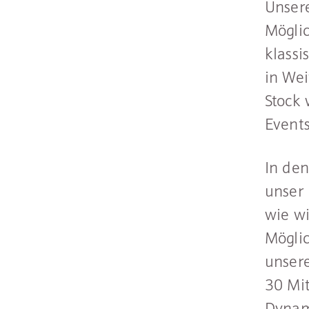
Unser
Möglic
klass
in Wei
Stock 
Events
In den
unser
wie wi
Möglic
unser
30 Mit
Dynami