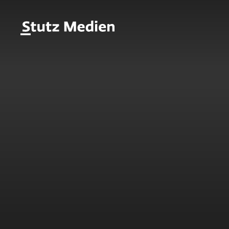
Direkt
zum
Stutz
Inhalt
Medien
-
AG