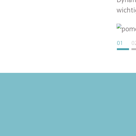
wicht
01
0