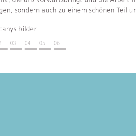
igen, sondern auch zu einem schönen Teil u
2
03
04
05
06