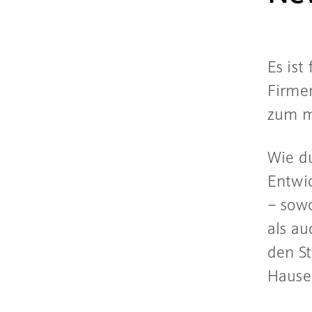
Es ist
Firme
zum m
Wie du
Entwi
– sow
als au
den S
Hause