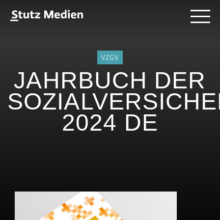
Direkt
Stutz
Menü
zum
Medien
Inhalt
-
AG
VZGV
JAHRBUCH DER
SOZIALVERSICH
2024 DE