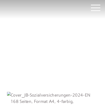
Direkt
Stutz
Menü
zum
Medien
Inhalt
-
AG
168 Seiten, Format A4, 4-farbig,