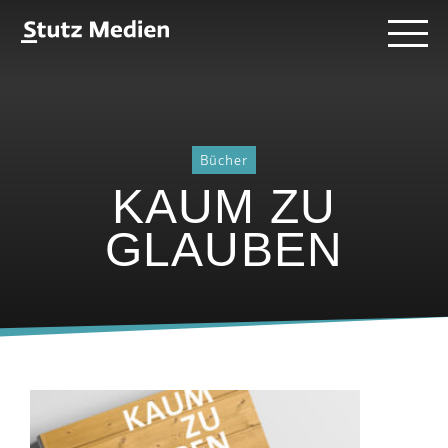
Direkt
Stutz
Menü
zum
Medien
Inhalt
-
AG
Bücher
KAUM ZU
GLAUBEN