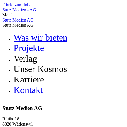
Direkt zum Inhalt
Stutz Medien - AG
Menü
Stutz Medien AG
Stutz Medien AG
Was wir bieten
Projekte
Verlag
Unser Kosmos
Vermarktung
Bücher
Karriere
Stutz Medien
Zeitschriften & Magazine
POMCANYS
Kontakt
Offene Jobs
Verlag VZGV
!ncubator
Lehrstellen
Leidzirkulare
Das Team
Webshop
Stutz Medien AG
Rütihof 8
8820 Wädenswil