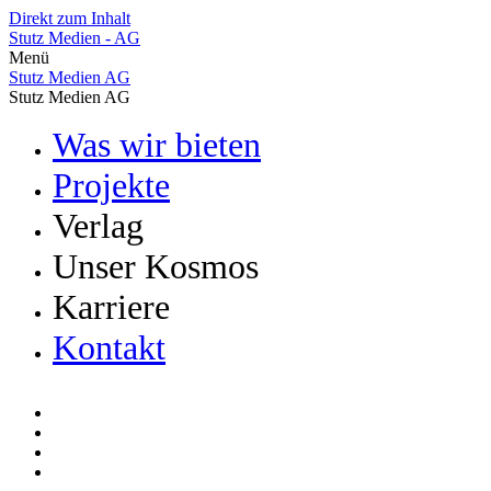
Direkt zum Inhalt
Stutz Medien - AG
Menü
Stutz Medien AG
Stutz Medien AG
Was wir bieten
Projekte
Verlag
Unser Kosmos
Vermarktung
Bücher
Karriere
Stutz Medien
Zeitschriften & Magazine
POMCANYS
Kontakt
Offene Jobs
Verlag VZGV
!ncubator
Lehrstellen
Leidzirkulare
Das Team
Webshop