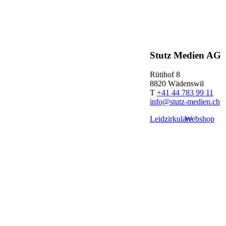
Stutz Medien AG
Rütihof 8
8820 Wädenswil
T
+41 44 783 99 11
info@stutz-medien.ch
Leidzirkulare
Webshop