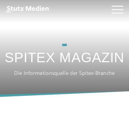
Direkt
Stutz
Menü
zum
Medien
Inhalt
-
AG
SPITEX MAGAZIN
Die Informationsquelle der Spitex-Branche